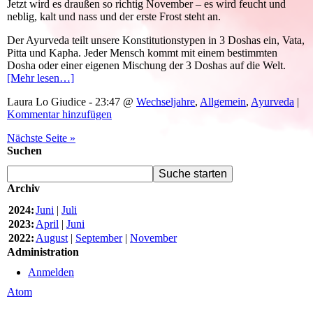
Jetzt wird es draußen so richtig November – es wird feucht und
neblig, kalt und nass und der erste Frost steht an.
Der Ayurveda teilt unsere Konstitutionstypen in 3 Doshas ein, Vata,
Pitta und Kapha. Jeder Mensch kommt mit einem bestimmten
Dosha oder einer eigenen Mischung der 3 Doshas auf die Welt.
[Mehr lesen…]
Laura Lo Giudice - 23:47 @
Wechseljahre
,
Allgemein
,
Ayurveda
|
Kommentar hinzufügen
Nächste Seite »
Suchen
Archiv
2024:
Juni
|
Juli
2023:
April
|
Juni
2022:
August
|
September
|
November
Administration
Anmelden
Atom