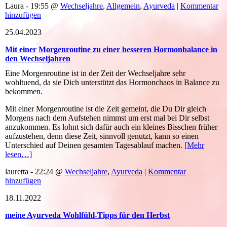
Laura - 19:55 @
Wechseljahre
,
Allgemein
,
Ayurveda
|
Kommentar
hinzufügen
25.04.2023
Mit einer Morgenroutine zu einer besseren Hormonbalance in
den Wechseljahren
Eine Morgenroutine ist in der Zeit der Wechseljahre sehr
wohltuend, da sie Dich unterstützt das Hormonchaos in Balance zu
bekommen.
Mit einer Morgenroutine ist die Zeit gemeint, die Du Dir gleich
Morgens nach dem Aufstehen nimmst um erst mal bei Dir selbst
anzukommen. Es lohnt sich dafür auch ein kleines Bisschen früher
aufzustehen, denn diese Zeit, sinnvoll genutzt, kann so einen
Unterschied auf Deinen gesamten Tagesablauf machen.
[Mehr
lesen…]
lauretta - 22:24 @
Wechseljahre
,
Ayurveda
|
Kommentar
hinzufügen
18.11.2022
meine Ayurveda Wohlfühl-Tipps für den Herbst